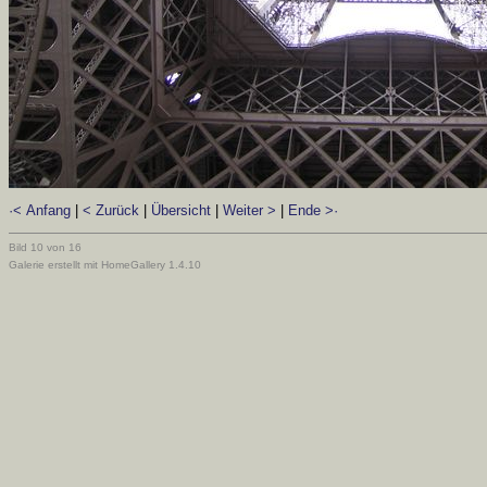
·< Anfang
|
< Zurück
|
Übersicht
|
Weiter >
|
Ende >·
Bild 10 von 16
Galerie erstellt mit HomeGallery 1.4.10