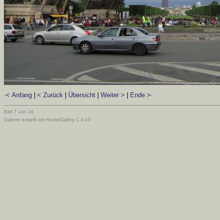
·< Anfang
|
< Zurück
|
Übersicht
|
Weiter >
|
Ende >·
Bild 7 von 16
Galerie erstellt mit HomeGallery 1.4.10