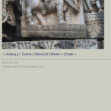
·< Anfang
|
< Zurück
|
Übersicht
|
Weiter >
|
Ende >·
Bild 9 von 48
Galerie erstellt mit HomeGallery 1.5.0