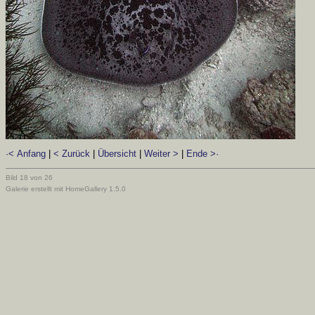
·< Anfang
|
< Zurück
|
Übersicht
|
Weiter >
|
Ende >·
Bild 18 von 26
Galerie erstellt mit HomeGallery 1.5.0