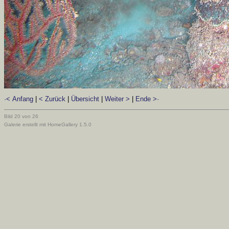
·< Anfang
|
< Zurück
|
Übersicht
|
Weiter >
|
Ende >·
Bild 20 von 26
Galerie erstellt mit HomeGallery 1.5.0