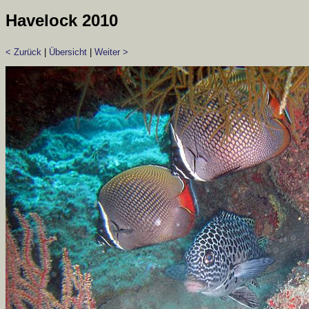
Havelock 2010
< Zurück
|
Übersicht
|
Weiter >