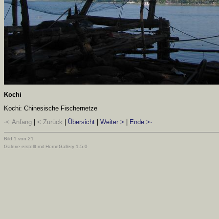
Kochi
Kochi: Chinesische Fischernetze
·< Anfang
|
< Zurück
|
Übersicht
|
Weiter >
|
Ende >·
Bild 1 von 21
Galerie erstellt mit HomeGallery 1.5.0