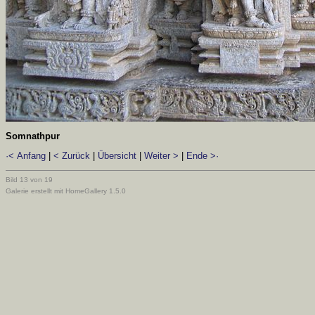
Somnathpur
·< Anfang
|
< Zurück
|
Übersicht
|
Weiter >
|
Ende >·
Bild 13 von 19
Galerie erstellt mit HomeGallery 1.5.0