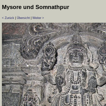
Mysore und Somnathpur
< Zurück
|
Übersicht
|
Weiter >