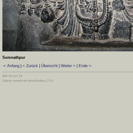
Somnathpur
·< Anfang
|
< Zurück
|
Übersicht
|
Weiter >
|
Ende >·
Bild 18 von 19
Galerie erstellt mit HomeGallery 1.5.0