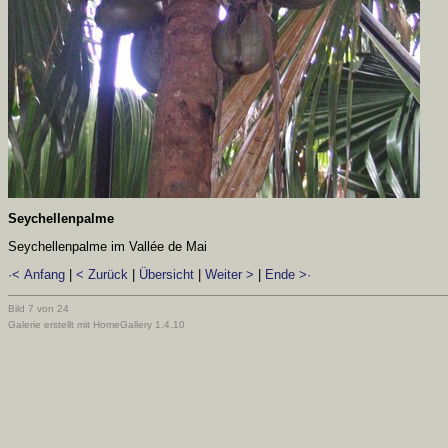
Seychellenpalme
Seychellenpalme im Vallée de Mai
·< Anfang
|
< Zurück
|
Übersicht
|
Weiter >
|
Ende >·
Bild 7 von 24
Galerie erstellt mit HomeGallery 1.4.10