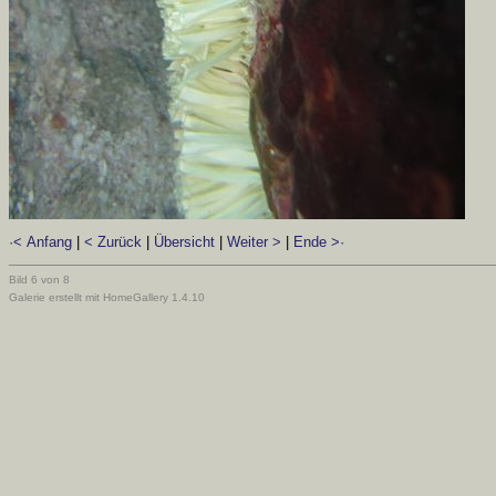
·< Anfang
|
< Zurück
|
Übersicht
|
Weiter >
|
Ende >·
Bild 6 von 8
Galerie erstellt mit HomeGallery 1.4.10