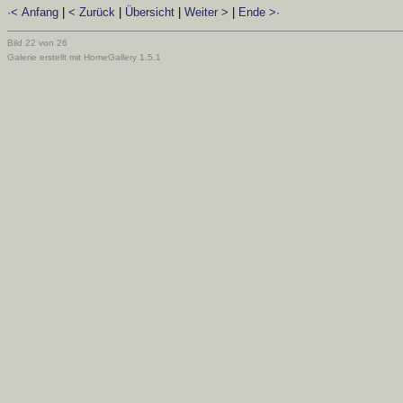
·< Anfang
|
< Zurück
|
Übersicht
|
Weiter >
|
Ende >·
Bild 22 von 26
Galerie erstellt mit HomeGallery 1.5.1