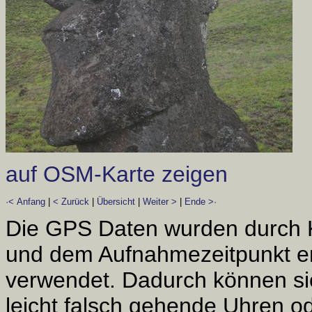
auf OSM-Karte zeigen
·< Anfang
|
< Zurück
|
Übersicht
|
Weiter >
|
Ende >·
Die GPS Daten wurden durch 
und dem Aufnahmezeitpunkt er
verwendet. Dadurch können si
leicht falsch gehende Uhren od