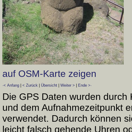
auf OSM-Karte zeigen
·< Anfang
|
< Zurück
|
Übersicht
|
Weiter >
|
Ende >·
Die GPS Daten wurden durch 
und dem Aufnahmezeitpunkt er
verwendet. Dadurch können si
leicht falsch gehende Uhren od