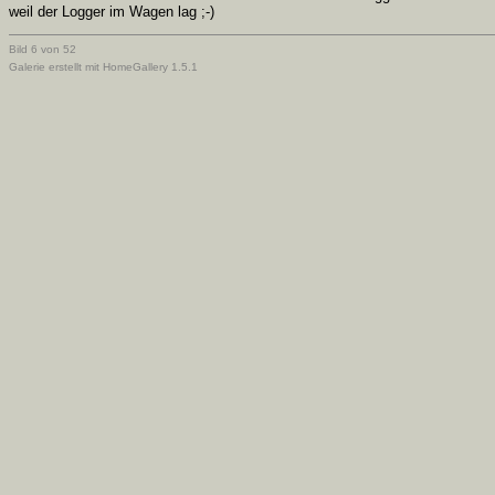
weil der Logger im Wagen lag ;-)
Bild 6 von 52
Galerie erstellt mit HomeGallery 1.5.1