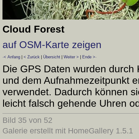
Cloud Forest
auf OSM-Karte zeigen
·< Anfang
|
< Zurück
|
Übersicht
|
Weiter >
|
Ende >·
Die GPS Daten wurden durch 
und dem Aufnahmezeitpunkt er
verwendet. Dadurch können si
leicht falsch gehende Uhren od
Bild 35 von 52
Galerie erstellt mit HomeGallery 1.5.1