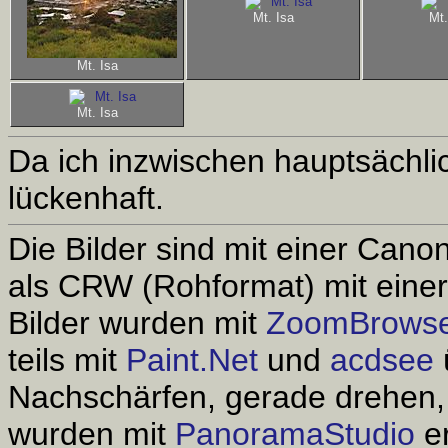
Mt. Isa
Mt.
Mt. Isa
Mt. Isa
Da ich inzwischen hauptsächlich
lückenhaft.
Die Bilder sind mit einer Can
als CRW (Rohformat) mit einer
Bilder wurden mit
ZoomBrows
teils mit
Paint.Net
und
acdsee
Nachschärfen, gerade drehen, 
wurden mit
PanoramaStudio
er