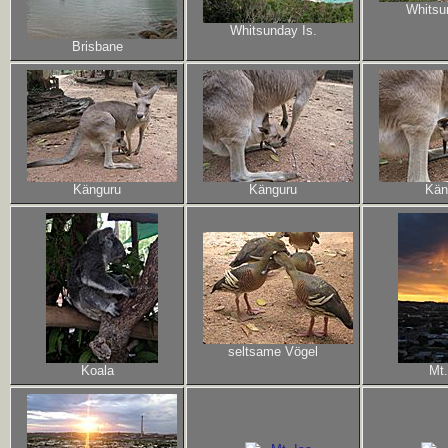
Whitsu
Whitsunday Is.
Brisbane
Känguru
Känguru
Kän
seltsame Vögel
Koala
Mt.