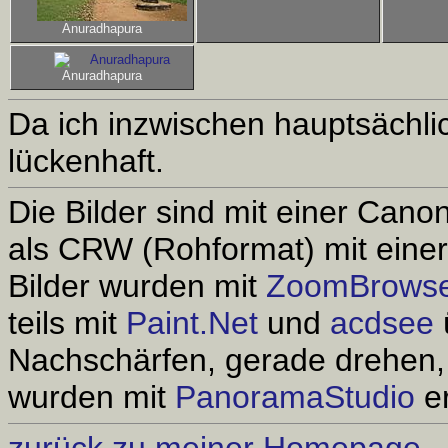
Anuradhapura
Anuradhapura
Da ich inzwischen hauptsächlich
lückenhaft.
Die Bilder sind mit einer Can
als CRW (Rohformat) mit einer
Bilder wurden mit
ZoomBrows
teils mit
Paint.Net
und
acdsee
Nachschärfen, gerade drehen, 
wurden mit
PanoramaStudio
er