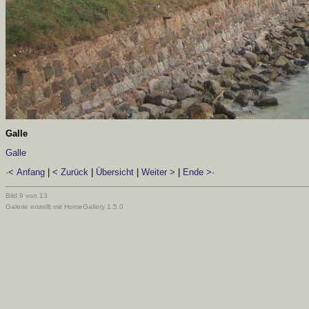
Galle
Galle
·< Anfang
|
< Zurück
|
Übersicht
|
Weiter >
|
Ende >·
Bild 9 von 13
Galerie erstellt mit HomeGallery 1.5.0