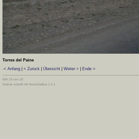
Torres del Paine
·< Anfang
|
< Zurück
|
Übersicht
|
Weiter >
|
Ende >·
Bild 15 von 26
Galerie erstellt mit HomeGallery 1.5.1