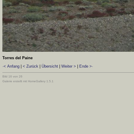
Torres del Paine
·< Anfang
|
< Zurück
|
Übersicht
|
Weiter >
|
Ende >·
Bild 16 von 26
Galerie erstellt mit HomeGallery 1.5.1