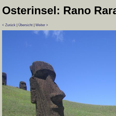
Osterinsel: Rano Rar
< Zurück
|
Übersicht
|
Weiter >