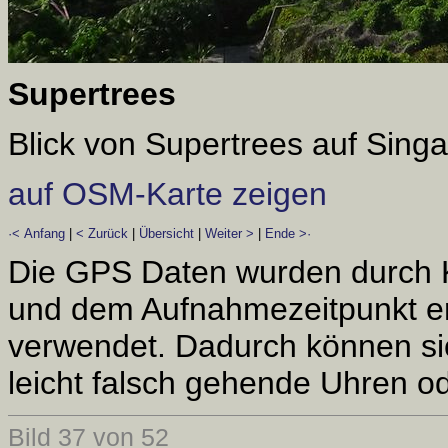
Supertrees
Blick von Supertrees auf Singa
auf OSM-Karte zeigen
·< Anfang
|
< Zurück
|
Übersicht
|
Weiter >
|
Ende >·
Die GPS Daten wurden durch 
und dem Aufnahmezeitpunkt er
verwendet. Dadurch können si
leicht falsch gehende Uhren od
Bild 37 von 52