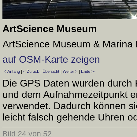
ArtScience Museum
ArtScience Museum & Marina
auf OSM-Karte zeigen
·< Anfang
|
< Zurück
|
Übersicht
|
Weiter >
|
Ende >·
Die GPS Daten wurden durch 
und dem Aufnahmezeitpunkt er
verwendet. Dadurch können si
leicht falsch gehende Uhren od
Bild 24 von 52